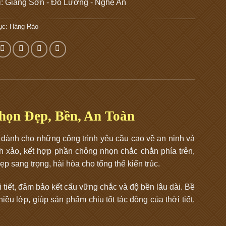
ỉ: Giang Sơn - Đô Lương - Nghệ An
ục:
Hàng Rào
họn Đẹp, Bền, An Toàn
 dành cho những công trình yêu cầu cao về an ninh và
nh xảo, kết hợp phần chông nhọn chắc chắn phía trên,
 sang trọng, hài hòa cho tổng thể kiến trúc.
i tiết, đảm bảo kết cấu vững chắc và độ bền lâu dài. Bề
ều lớp, giúp sản phẩm chịu tốt tác động của thời tiết,