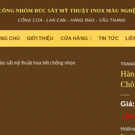
CỔNG NHÔM ĐÚC SẮT MỸ THUẬT INOX MÀU NGHỆ
CỔNG CỬA - LAN CAN - HÀNG RÀO - CẦU THANG
NG CHỦ
GIỚI THIỆU
CỬA HÀNG
TIN TỨC
LIÊ
TRANG
Hàn
Chô
Giá:
Liên
Hotlin