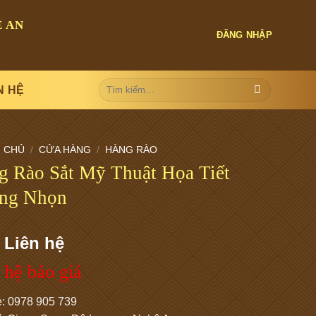
 AN
ĐĂNG NHẬP
Tìm
N HỆ
kiếm:
 CHỦ
/
CỬA HÀNG
/
HÀNG RÀO
g Rào Sắt Mỹ Thuật Họa Tiết
ng Nhọn
 Liên hệ
 hệ báo giá
e: 0978 905 739