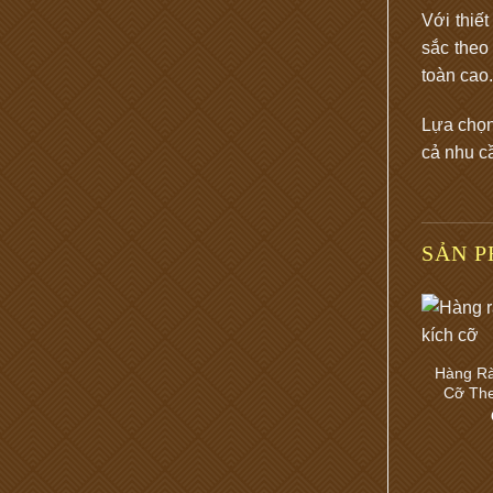
Với thiết
sắc theo
toàn cao
Lựa chọ
cả nhu c
SẢN 
Hàng Rà
Cỡ Th