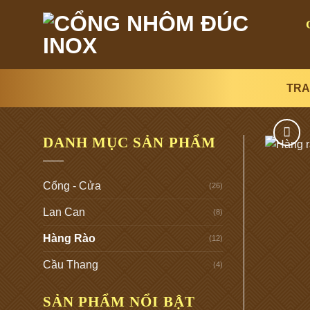
Bỏ
qua
nội
dung
TRA
DANH MỤC SẢN PHẨM
Cổng - Cửa
(26)
Lan Can
(8)
Hàng Rào
(12)
Cầu Thang
(4)
SẢN PHẨM NỔI BẬT