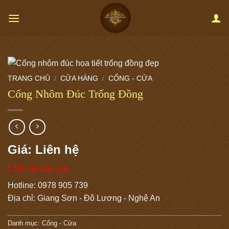
Bỏ
qua
nội
dung
TRANG CHỦ
/
CỬA HÀNG
/
CỔNG - CỬA
Cổng Nhôm Đúc Trống Đồng
Giá: Liên hệ
Liên hệ báo giá
Hotline: 0978 905 739
Địa chỉ: Giang Sơn - Đô Lương - Nghệ An
Danh mục:
Cổng - Cửa