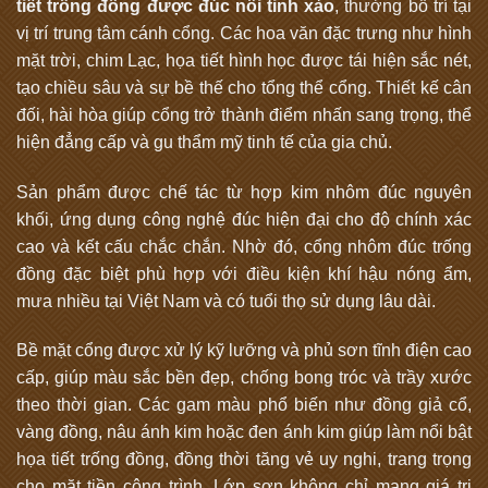
tiết trống đồng được đúc nổi tinh xảo
, thường bố trí tại
vị trí trung tâm cánh cổng. Các hoa văn đặc trưng như hình
mặt trời, chim Lạc, họa tiết hình học được tái hiện sắc nét,
tạo chiều sâu và sự bề thế cho tổng thể cổng. Thiết kế cân
đối, hài hòa giúp cổng trở thành điểm nhấn sang trọng, thể
hiện đẳng cấp và gu thẩm mỹ tinh tế của gia chủ.
Sản phẩm được chế tác từ hợp kim nhôm đúc nguyên
khối, ứng dụng công nghệ đúc hiện đại cho độ chính xác
cao và kết cấu chắc chắn. Nhờ đó, cổng nhôm đúc trống
đồng đặc biệt phù hợp với điều kiện khí hậu nóng ẩm,
mưa nhiều tại Việt Nam và có tuổi thọ sử dụng lâu dài.
Bề mặt cổng được xử lý kỹ lưỡng và phủ sơn tĩnh điện cao
cấp, giúp màu sắc bền đẹp, chống bong tróc và trầy xước
theo thời gian. Các gam màu phổ biến như đồng giả cổ,
vàng đồng, nâu ánh kim hoặc đen ánh kim giúp làm nổi bật
họa tiết trống đồng, đồng thời tăng vẻ uy nghi, trang trọng
cho mặt tiền công trình. Lớp sơn không chỉ mang giá trị