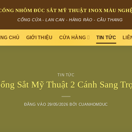
CỔNG NHÔM ĐÚC SẮT MỸ THUẬT INOX MÀU NGHỆ
CỔNG CỬA - LAN CAN - HÀNG RÀO - CẦU THANG
NG CHỦ
GIỚI THIỆU
CỬA HÀNG
TIN TỨC
LIÊ
TIN TỨC
ổng Sắt Mỹ Thuật 2 Cánh Sang Tr
ĐĂNG VÀO
29/05/2026
BỞI
CUANHOMDUC