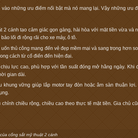
 vào những ưu điểm nổi bật mà nó mang lại. Vậy những ưu đ
t 2 cánh tạo cảm giác gọn gàng, hài hòa với mặt tiền vừa và 
o lối đi rộng rãi cho xe máy, ô tô.
uốn thủ công mang đến vẻ đẹp mềm mại và sang trọng hơn so
ong cách từ cổ điển đến hiện đại.
chịu lực cao, phù hợp với tần suất đóng mở hằng ngày. Khi
ời gian dài.
 khung vững giúp lắp motor tay đòn hoặc âm sàn thuận lợi.
dụng.
 chỉnh chiều rộng, chiều cao theo thực tế mặt tiền. Gia chủ c
của cổng sắt mỹ thuật 2 cánh