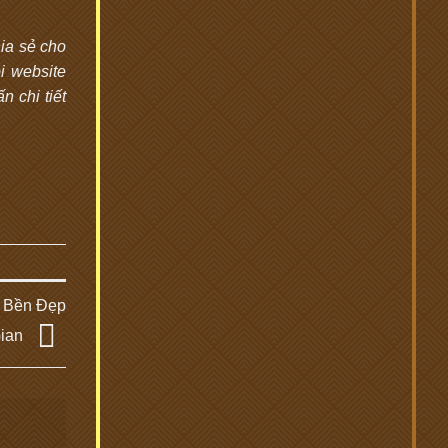
ia sẻ cho
i website
 chi tiết
, Bền Đẹp
Gian