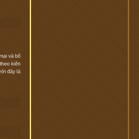
mại và bố
 theo kiến
ới đây là