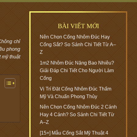
BÀI VIẾT MỚI
Nên Chọn Cổng Nhôm Đúc Hay
Không chỉ
Cổng Sắt? So Sánh Chi Tiết Từ A–
iều phong
Z
 mỹ thuật
1m2 Nhôm Đúc Nặng Bao Nhiêu?
Giải Đáp Chi Tiết Cho Người Làm
Cổng
Vị Trí Đặt Cổng Nhôm Đúc Thẩm
Mỹ Và Chuẩn Phong Thủy
Nên Chọn Cổng Nhôm Đúc 2 Cánh
Hay 4 Cánh? So Sánh Chi Tiết Từ
A–Z
[15+] Mẫu Cổng Sắt Mỹ Thuật 4