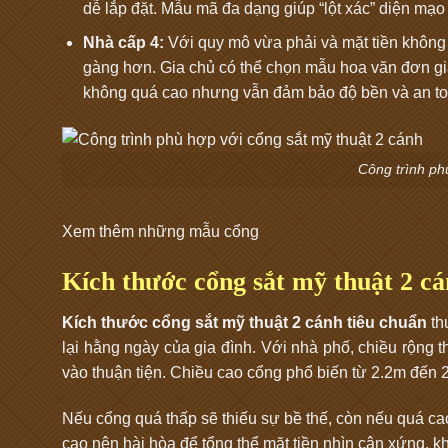
dễ lắp đặt. Mẫu mã đa dạng giúp “lột xác” diện mạo 
Nhà cấp 4:
Với quy mô vừa phải và mặt tiền không
gàng hơn. Gia chủ có thể chọn mẫu hoa văn đơn giả
không quá cao nhưng vẫn đảm bảo độ bền và an toà
Công trình ph
Xem thêm những mẫu cổng
Kích thước cổng sắt mỹ thuật 2 cá
Kích thước cổng sắt mỹ thuật 2 cánh tiêu chuẩn
th
lại hằng ngày của gia đình. Với nhà phố, chiều rộn
vào thuận tiện. Chiều cao cổng phổ biến từ 2.2m đến 2
Nếu cổng quá thấp sẽ thiếu sự bề thế, còn nếu quá cao
cao nên hài hòa để tổng thể mặt tiền nhìn cân xứng, kh