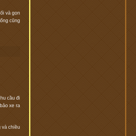
đối và gọn
cổng cũng
hu cầu đi
bảo xe ra
g và chiều