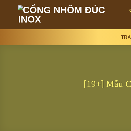
Bỏ
qua
nội
dung
TRA
[19+] Mẫu C