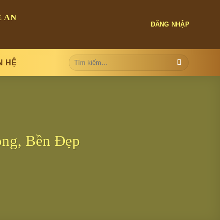
 AN
ĐĂNG NHẬP
Tìm
N HỆ
kiếm:
ọng, Bền Đẹp