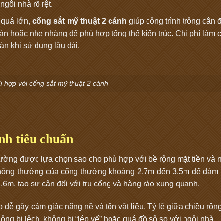
ngôi nhà rõ rệt.
 quá lớn,
cổng sắt mỹ thuật 2 cánh
giúp công trình trông cân 
n hoặc nhẹ nhàng để phù hợp tổng thể kiến trúc. Chi phí làm 
n khi sử dụng lâu dài.
ù hợp với cổng sắt mỹ thuật 2 cánh
nh tiêu chuẩn
ường được lựa chọn sao cho phù hợp với bề rộng mặt tiền và n
g thông thường của cổng thường khoảng 2.7m đến 3.5m để đảm 
.6m, tạo sự cân đối với trụ cổng và hàng rào xung quanh.
 dễ gây cảm giác nặng nề và tốn vật liệu. Tỷ lệ giữa chiều rộn
ông bị lệch, không bị “lép vế” hoặc quá đồ sộ so với ngôi nhà.