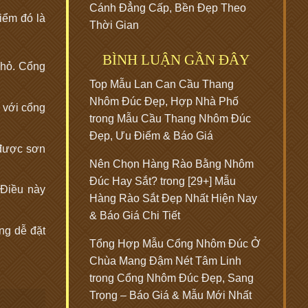
Cánh Đẳng Cấp, Bền Đẹp Theo
iểm đó là
Thời Gian
BÌNH LUẬN GẦN ĐÂY
nhỏ. Cổng
Top Mẫu Lan Can Cầu Thang
Nhôm Đúc Đẹp, Hợp Nhà Phố
 với cổng
trong
Mẫu Cầu Thang Nhôm Đúc
Đẹp, Ưu Điểm & Báo Giá
 được sơn
Nên Chọn Hàng Rào Bằng Nhôm
Đúc Hay Sắt?
trong
[29+] Mẫu
 Điều này
Hàng Rào Sắt Đẹp Nhất Hiện Nay
& Báo Giá Chi Tiết
ũng dễ đặt
Tổng Hợp Mẫu Cổng Nhôm Đúc Ở
Chùa Mang Đậm Nét Tâm Linh
trong
Cổng Nhôm Đúc Đẹp, Sang
Trọng – Báo Giá & Mẫu Mới Nhất