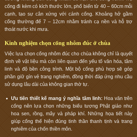
cổng đi kèm có kích thước lớn, phổ biến từ 40 – 60cm mỗi
cạnh, tạo sự cân xứng với cánh cổng. Khoảng hở gầm
cổng thường để 7 – 12cm nhằm tránh cạ nền và hỗ trợ
thoát nước khi mưa.
Kinh nghiệm chọn cổng nhôm đúc ở chùa
Việc lựa chọn cổng nhôm đúc cho chùa không chỉ là quyết
định về vật liệu mà còn liên quan đến yếu tố văn hóa, tâm
linh và độ bền công trình. Một bộ cổng phù hợp sẽ góp
phần giữ gìn vẻ trang nghiêm, đồng thời đáp ứng nhu cầu
sử dụng lâu dài của không gian thờ tự.
Ưu tiên thiết kế mang ý nghĩa tâm linh:
Hoa văn trên
cổng nên lựa chọn những biểu tượng Phật giáo như
hoa sen, rồng, mây và pháp khí. Những họa tiết này
giúp cổng thể hiện đúng tinh thần thanh tịnh và trang
nghiêm của chốn thiền môn.