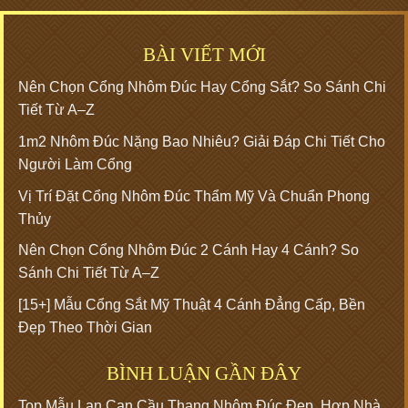
BÀI VIẾT MỚI
Nên Chọn Cổng Nhôm Đúc Hay Cổng Sắt? So Sánh Chi
Tiết Từ A–Z
1m2 Nhôm Đúc Nặng Bao Nhiêu? Giải Đáp Chi Tiết Cho
Người Làm Cổng
Vị Trí Đặt Cổng Nhôm Đúc Thẩm Mỹ Và Chuẩn Phong
Thủy
Nên Chọn Cổng Nhôm Đúc 2 Cánh Hay 4 Cánh? So
Sánh Chi Tiết Từ A–Z
[15+] Mẫu Cổng Sắt Mỹ Thuật 4 Cánh Đẳng Cấp, Bền
Đẹp Theo Thời Gian
BÌNH LUẬN GẦN ĐÂY
Top Mẫu Lan Can Cầu Thang Nhôm Đúc Đẹp, Hợp Nhà