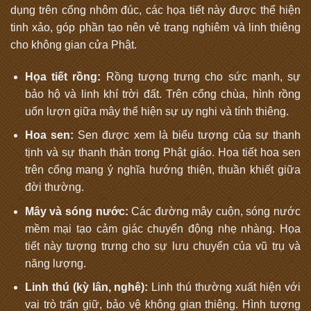
dụng trên cổng nhôm đúc, các họa tiết này được thể hiện
tinh xảo, góp phần tạo nên vẻ trang nghiêm và linh thiêng
cho không gian cửa Phật.
Họa tiết rồng:
Rồng tượng trưng cho sức mạnh, sự
bảo hộ và linh khí trời đất. Trên cổng chùa, hình rồng
uốn lượn giữa mây thể hiện sự uy nghi và tính thiêng.
Hoa sen:
Sen được xem là biểu tượng của sự thanh
tịnh và sự thanh thản trong Phật giáo. Họa tiết hoa sen
trên cổng mang ý nghĩa hướng thiện, thuần khiết giữa
đời thường.
Mây và sóng nước:
Các đường mây cuộn, sóng nước
mềm mại tạo cảm giác chuyển động nhẹ nhàng. Họa
tiết này tượng trưng cho sự lưu chuyển của vũ trụ và
năng lượng.
Linh thú (kỳ lân, nghê):
Linh thú thường xuất hiện với
vai trò trấn giữ, bảo vệ không gian thiêng. Hình tượng