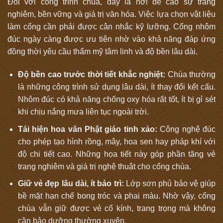
Đối với công trình chùa, đây là nơi đề cao sự trang
nghiêm, bền vững và giá trị văn hóa. Việc lựa chọn vật liệu
làm cổng cần phải được cân nhắc kỹ lưỡng. Cổng nhôm
đúc ngày càng được ưu tiên nhờ vào khả năng đáp ứng
đồng thời yêu cầu thẩm mỹ tâm linh và độ bền lâu dài.
Độ bền cao trước thời tiết khắc nghiệt:
Chùa thường
là những công trình sử dụng lâu dài, ít thay đổi kết cấu.
Nhôm đúc có khả năng chống oxy hóa rất tốt, ít bị gỉ sét
khi chịu nắng mưa liên tục ngoài trời.
Tái hiện hoa văn Phật giáo tinh xảo:
Công nghệ đúc
cho phép tạo hình rồng, mây, hoa sen hay pháp khí với
độ chi tiết cao. Những họa tiết này góp phần tăng vẻ
trang nghiêm và giá trị nghệ thuật cho cổng chùa.
Giữ vẻ đẹp lâu dài, ít bảo trì:
Lớp sơn phủ bảo vệ giúp
bề mặt hạn chế bong tróc và phai màu. Nhờ vậy, cổng
chùa vẫn giữ được vẻ cổ kính, trang trọng mà không
cần bảo dưỡng thường xuyên.